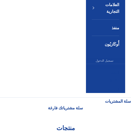
العلامات
التجارية
منفذ
أُوكَازيُون
تسجيل الدخول
العربية
اللغة
English
العربية
سلة المشتريات
سلة مشترياتك فارغة
منتجات