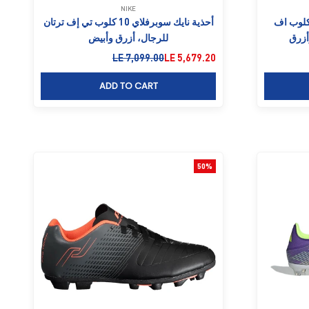
NIKE
 360 دي اف كلوب اف
أحذية نايك سوبرفلاي 10 كلوب تي إف ترتان
أزرق
للرجال، أزرق وأبيض
السعر بعد الخصم
السعر قبل الخصم
LE 7,099.00
LE 5,679.20
ADD TO CART
50%