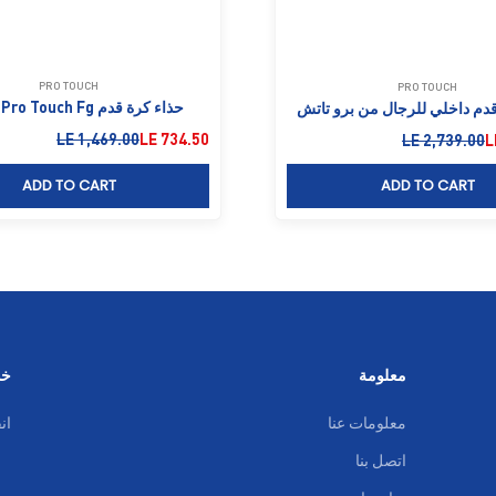
PRO TOUCH
PRO TOUCH
حذاء كرة قدم Pro Touch Fg للرجال
قدم داخلي للرجال من برو تاتش
السعر بعد الخصم
السعر قبل الخصم
LE 1,469.00
LE 734.50
لخصم
السعر قبل الخصم
LE 2,739.00
L
ADD TO CART
ADD TO CART
معلومة
خد
معلومات عنا
ان
اتصل بنا