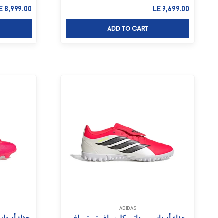
السعر بعد الخصم
السعر بعد ا
E 8,999.00
LE 9,699.00
ADD TO CART
ADIDAS
حذاء أديداس بريداتور كلوب إف تي تي إف
حذاء أديداس