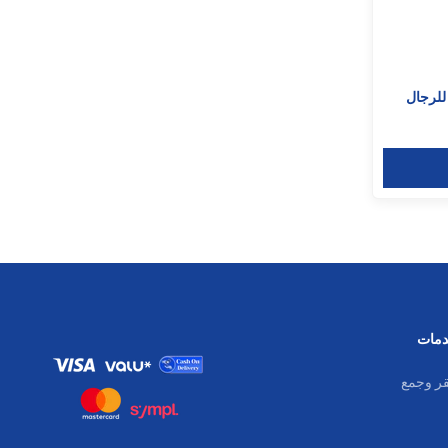
مات
قر وجمع