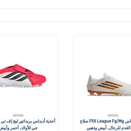
ADIDAS
ADIDAS
حذاء أديداس F50 League Fg/Mg صلاح
أحذية أديداس بريداتور ليج إف ت
القدم للرجال، أبيض وذهبي
جي للأولاد، أحمر وأبيض