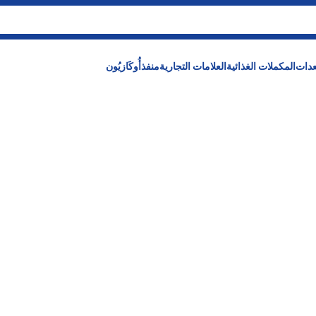
عدات
المكملات الغذائية
العلامات التجارية
منفذ
أُوكَازيُون