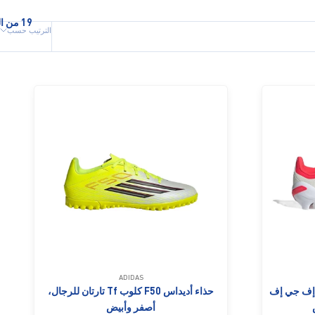
19 من المنتجات
الترتيب حسب
ADIDAS
ي إف جي إف
حذاء أديداس F50 كلوب Tf تارتان للرجال،
أصفر وأبيض