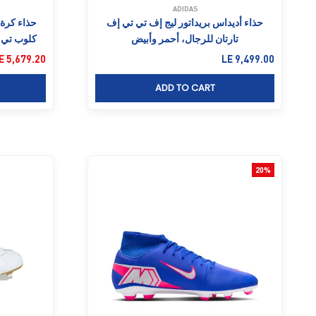
ADIDAS
حذاء أديداس بريداتور ليج إف تي تي إف
تارتان للرجال، أحمر وأبيض
كلوب تي ا
السعر بعد الخصم
السعر بعد ا
E 5,679.20
LE 9,499.00
ADD TO CART
20%