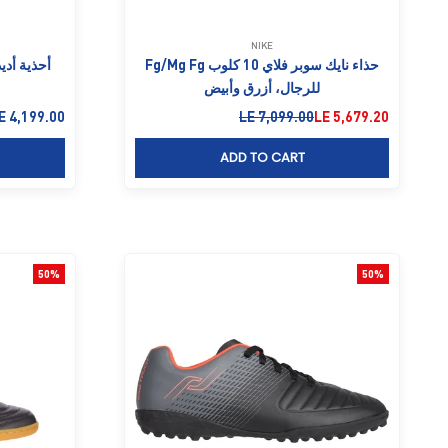
NIKE
حذاء نايك سوبر فلاي 10 كلوب Fg/Mg Fg
للرجال، أزرق وأبيض
السعر بعد الخصم
السعر قبل الخصم
السعر بعد ا
E 4,199.00
LE 7,099.00
LE 5,679.20
ADD TO CART
50%
50%