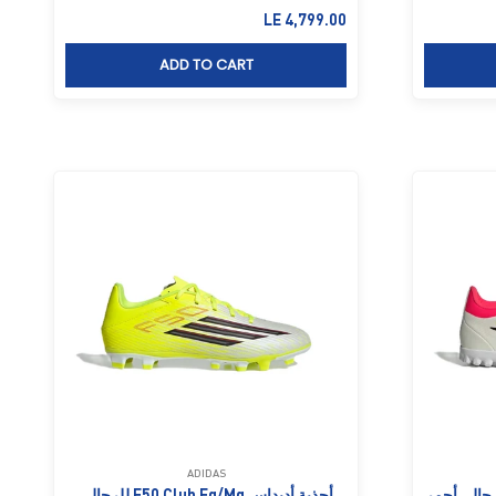
السعر بعد الخصم
LE 4,799.00
ADD TO CART
ADIDAS
داس بريداتور كلوب Tf للرجال، أحمر
أحذية أديداس F50 Club Fg/Mg للرجال،