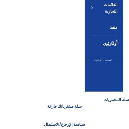
العلامات
التجارية
منفذ
أُوكَازيُون
تسجيل الدخول
العربية
اللغة
English
العربية
سلة المشتريات
سلة مشترياتك فارغة
سياسة الإرجاع/الاستبدال