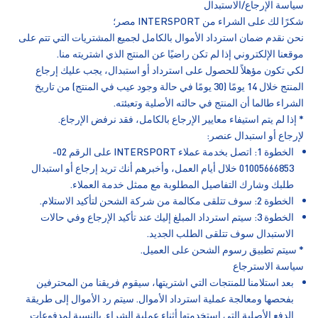
سياسة الإرجاع/الاستبدال
شكرًا لك على الشراء من INTERSPORT مصر؛
نحن نقدم ضمان استرداد الأموال بالكامل لجميع المشتريات التي تتم على
موقعنا الإلكتروني إذا لم تكن راضيًا عن المنتج الذي اشتريته منا.
لكي تكون مؤهلاً للحصول على استرداد أو استبدال، يجب عليك إرجاع
المنتج خلال 14 يومًا (30 يومًا في حالة وجود عيب في المنتج) من تاريخ
الشراء طالما أن المنتج في حالته الأصلية وتعبئته.
* إذا لم يتم استيفاء معايير الإرجاع بالكامل، فقد نرفض الإرجاع.
لإرجاع أو استبدال عنصر:
الخطوة 1: اتصل بخدمة عملاء INTERSPORT على الرقم 02-
01005666853 خلال أيام العمل، وأخبرهم أنك تريد إرجاع أو استبدال
طلبك وشارك التفاصيل المطلوبة مع ممثل خدمة العملاء.
الخطوة 2: سوف تتلقى مكالمة من شركة الشحن لتأكيد الاستلام.
الخطوة 3: سيتم استرداد المبلغ إليك عند تأكيد الإرجاع وفي حالات
الاستبدال سوف تتلقى الطلب الجديد.
* سيتم تطبيق رسوم الشحن على العميل.
سياسة الاسترجاع
بعد استلامنا للمنتجات التي اشتريتها، سيقوم فريقنا من المحترفين
بفحصها ومعالجة عملية استرداد الأموال. سيتم رد الأموال إلى طريقة
الدفع الأصلية التي استخدمتها أثناء عملية الشراء. بالنسبة لمدفوعات