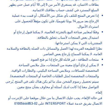
بطاقات الائتمان، قد يستغرق الأمر من 5 إلى 10 أيام عمل حتى يظهر
المبلغ المسترد في كشف حساب بطاقتك الائتمانية.
إذا تعرض المنتج للتلف بأي شكل من الأشكال، أو قمت ببدء عملية
الإرجاع بعد مرور 14 يومًا تقويميًا، فلن تكون مؤهلاً للحصول على
استرداد الأموال.
وفقًا لمعايير صناعة البيع بالتجزئة العالمية، لا يمكننا قبول إرجاع أو
استبدال بعض المنتجات لأسباب تتعلق بالنظافة.
المشتريات التي لا يمكن استرجاعها:
نظرًا للطبيعة الفريدة لهذا العمل والمسائل ذات الصلة بالنظافة والسلامة
العامة، لا يمكننا السماح بإرجاع بعض العناصر.
منتجات النظافة - غير قابلة للإرجاع إذا تم فتح العبوة.
لا يمكن إرجاع أنواع معينة من المنتجات، مثل ملابس السباحة
المخصصة للسباقات، وملابس السباحة البكيني، والنظارات الواقية،
والمنتجات المخصصة (مثل الطلبات الخاصة أو المنتجات المخصصة).
سيتم تحصيل رسوم الشحن منك ما لم يكن هناك تلف في المنتج. يُرجى
التواصل معنا إذا كانت لديك أسئلة أو مخاوف بشأن منتج معين.
إلغاء:
في حالة الإلغاء، يجب عليك الاتصال بنا من خلال موقعنا على الإنترنت أو
الاتصال بفريق خدمة عملاء INTERSPORT على 02-01005666853